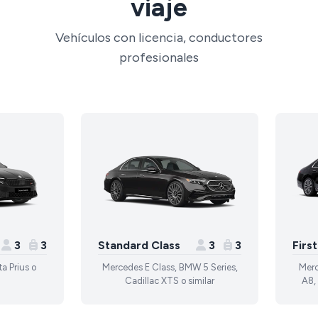
viaje
Vehículos con licencia, conductores
profesionales
3
3
Standard Class
3
3
Firs
a Prius o
Mercedes E Class, BMW 5 Series,
Merc
Cadillac XTS o similar
A8, 