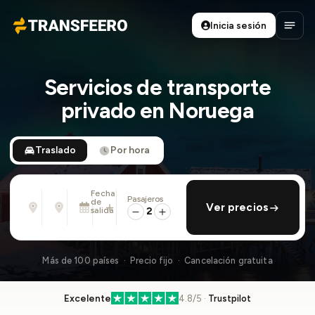
Inicia sesión
Transfeero
Abrir
Servicios de transporte
privado en Noruega
Traslado
Por hora
Fecha
Pasajeros
Desde
Hasta
de
añadir regreso
Ver precios
Dirección, aeropuerto, hotel, ...
Dirección, aeropuerto, hotel, ...
salida
2
Dom., 9 Ago. · 01:45 PM
Más de 100 países · Precio fijo · Cancelación gratuita
Excelente
4.8/5 ·
Trustpilot