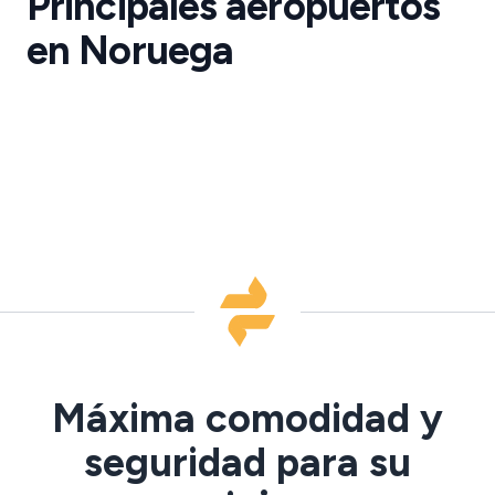
Principales aeropuertos
Bergen
·
en Noruega
BGO
NORWAY
Máxima comodidad y
seguridad para su