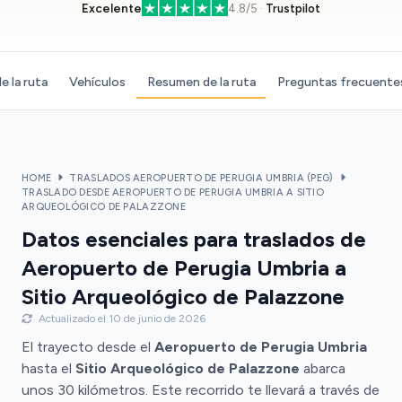
Excelente
4.8/5 ·
Trustpilot
e la ruta
Vehículos
Resumen de la ruta
Preguntas frecuente
HOME
TRASLADOS AEROPUERTO DE PERUGIA UMBRIA (PEG)
TRASLADO DESDE AEROPUERTO DE PERUGIA UMBRIA A SITIO
ARQUEOLÓGICO DE PALAZZONE
Datos esenciales para traslados de
Aeropuerto de Perugia Umbria a
Sitio Arqueológico de Palazzone
Actualizado el 10 de junio de 2026
El trayecto desde el
Aeropuerto de Perugia Umbria
hasta el
Sitio Arqueológico de Palazzone
abarca
unos 30 kilómetros. Este recorrido te llevará a través de