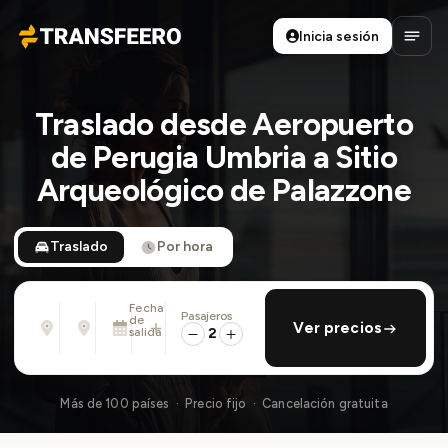
Inicia sesión
Transfeero
Abrir
Traslado desde Aeropuerto
de Perugia Umbria a Sitio
Arqueológico de Palazzone
Traslado
Por hora
Fecha
Pasajeros
Desde
Hasta
de
añadir regreso
Ver precios
Dirección, aeropuerto, hotel, ...
Dirección, aeropuerto, hotel, ...
salida
2
Mar., 11 Ago. · 13:45
Más de 100 países · Precio fijo · Cancelación gratuita