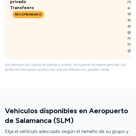
privado
rec
Transfeero
a la 
de
RECOMENDADO
equi
esp
grat
min, 
infa
grat
Los tiempos son típicos de puerta a puerta, incluyendo la espera prevista. Las
tarifas de transporte público son solo de referencia y pueden variar.
Vehículos disponibles en Aeropuerto
de Salamanca (SLM)
Elija el vehículo adecuado según el tamaño de su grupo y