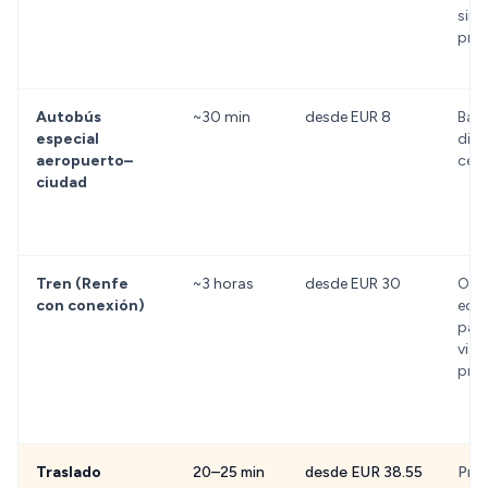
sin 
prev
Autobús
~30 min
desde EUR 8
Bajo
especial
dire
aeropuerto–
cen
ciudad
Tren (Renfe
~3 horas
desde EUR 30
Opc
con conexión)
eco
par
viaj
pris
Traslado
20–25 min
desde EUR 38.55
Prec