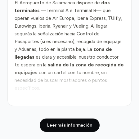
El Aeropuerto de Salamanca dispone de
dos
terminales
—Terminal A e Terminal B— que
operan vuelos de Air Europa, Iberia Express, TUIfly,
Eurowings, Iberia, Ryanair y Vueling. Al llegar,
seguirás la señalización hacia Control de
Pasaportes (si es necesario), recogida de equipaje
y Aduanas, todo en la planta baja. La
zona de
llegadas
es clara y accesible; nuestro conductor
te espera en la
salida de la zona de recogida de
equipajes
con un cartel con tu nombre, sin
necesidad de buscar mostradores o puntos
específicos.
Desde el aeropuerto hasta el centro de Salamanca
recorres aproximadamente 20–25 kilómetros por la
autopista A-50
, una ruta directa y bien señalizada
Leer más información
que mantiene tráfico fluido en la mayoría de
horarios. El trayecto típico dura entre 20 y 25