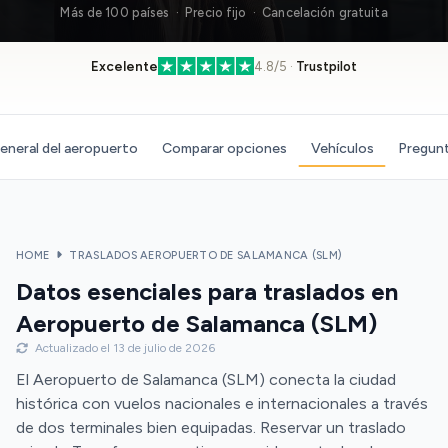
Más de 100 países · Precio fijo · Cancelación gratuita
Excelente
4.8/5 ·
Trustpilot
eneral del aeropuerto
Comparar opciones
Vehículos
Pregunt
HOME
TRASLADOS AEROPUERTO DE SALAMANCA (SLM)
Datos esenciales para traslados en
Aeropuerto de Salamanca (SLM)
Actualizado el 13 de julio de 2026
El Aeropuerto de Salamanca (SLM) conecta la ciudad
histórica con vuelos nacionales e internacionales a través
de dos terminales bien equipadas. Reservar un traslado