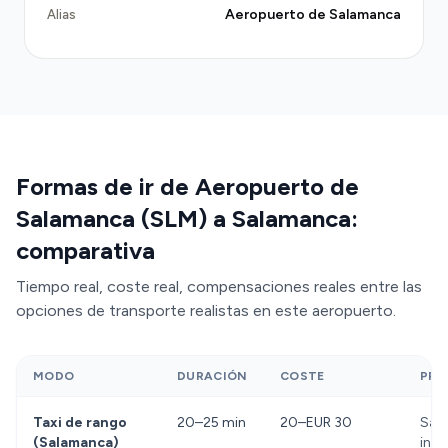
afrontas colas y tarifa de taxímetro sin garantía—
Aeropuerto de Salamanca
Alias
o del autobús con horarios irregulares, un traslado
Transfeero pre-reservado te ofrece certeza de
precio, comodidad con espacio para equipaje y
tranquilidad sabiendo que tu conductor monitorea
tu vuelo en tiempo real. Si el avión se retrasa, el
conductor se ajusta automáticamente sin
Formas de ir de Aeropuerto de
penalización.
Salamanca (SLM) a Salamanca:
comparativa
Tiempo real, coste real, compensaciones reales entre las
opciones de transporte realistas en este aeropuerto.
MODO
DURACIÓN
COSTE
PRO
Taxi de rango
20–25 min
20–EUR 30
Sali
(Salamanca)
inm