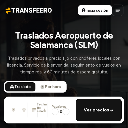
Inicia sesión
Transfeero
Abrir
Traslados Aeropuerto de
Salamanca (SLM)
Traslados privados a precio fijo con chóferes locales con
licencia. Servicio de bienvenida, seguimiento de vuelos en
tiempo real y 60 minutos de espera gratuita.
Traslado
Por hora
Fecha
Pasajeros
Desde
Hasta
de
añadir regreso
Ver precios
Dirección, aeropuerto, hotel, ...
Dirección, aeropuerto, hotel, ...
salida
2
Dom., 9 Ago. · 01:45 PM