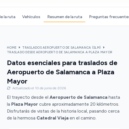
e la ruta
Vehículos
Resumen de la ruta
Preguntas frecuente
HOME
TRASLADOS AEROPUERTO DE SALAMANCA (SLM)
TRASLADO DESDE AEROPUERTO DE SALAMANCA A PLAZA MAYOR
Datos esenciales para traslados de
Aeropuerto de Salamanca a Plaza
Mayor
Actualizado el 10 de junio de 2026
El trayecto desde el
Aeropuerto de Salamanca
hasta
la
Plaza Mayor
cubre aproximadamente 20 kilómetros.
Disfrutarás de vistas de la historia local, pasando cerca
de la hermosa
Catedral Vieja
en el camino.