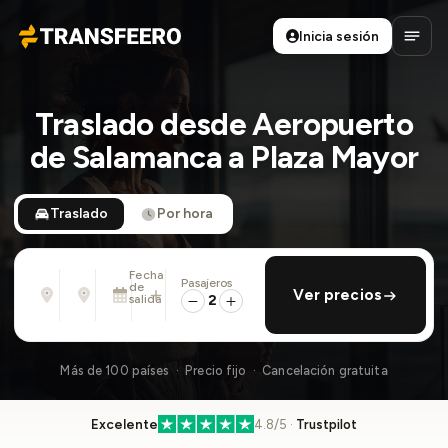
Inicia sesión
Transfeero
Abrir
Traslado desde Aeropuerto
de Salamanca a Plaza Mayor
Traslado
Por hora
Fecha
Pasajeros
Desde
Hasta
de
añadir regreso
Ver precios
Dirección, aeropuerto, hotel, ...
Dirección, aeropuerto, hotel, ...
salida
2
Sáb., 8 Ago. · 01:45 PM
Más de 100 países · Precio fijo · Cancelación gratuita
Excelente
4.8/5 ·
Trustpilot