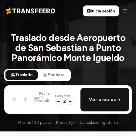
Inicia sesión
Transfeero
Abrir
Traslado desde Aeropuerto
de San Sebastian a Punto
Panorámico Monte Igueldo
Traslado
Por hora
Fecha
Pasajeros
Desde
Hasta
de
añadir regreso
Ver precios
Dirección, aeropuerto, hotel, ...
Dirección, aeropuerto, hotel, ...
salida
2
Dom., 9 Ago. · 13:45
Más de 100 países · Precio fijo · Cancelación gratuita