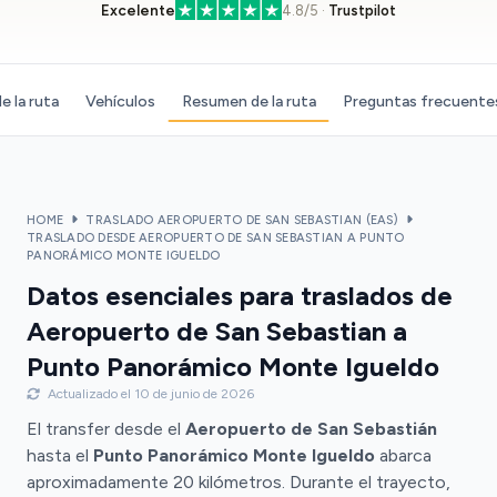
Excelente
4.8/5 ·
Trustpilot
e la ruta
Vehículos
Resumen de la ruta
Preguntas frecuente
HOME
TRASLADO AEROPUERTO DE SAN SEBASTIAN (EAS)
TRASLADO DESDE AEROPUERTO DE SAN SEBASTIAN A PUNTO
PANORÁMICO MONTE IGUELDO
Datos esenciales para traslados de
Aeropuerto de San Sebastian a
Punto Panorámico Monte Igueldo
Actualizado el 10 de junio de 2026
El transfer desde el
Aeropuerto de San Sebastián
hasta el
Punto Panorámico Monte Igueldo
abarca
aproximadamente 20 kilómetros. Durante el trayecto,