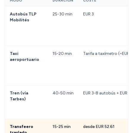
MODO
DURACIÓN
COSTE
Autobús TLP
25-30 min
EUR 3
Mobilités
Taxi
15-20 min
Tarifa a taxímetro (~EUR 2
aeroportuario
Tren (vía
40-50 min
EUR 3-8 autobús + EUR 3-
Tarbes)
Transfeero
15-25 min
desde EUR 52.61
traslado