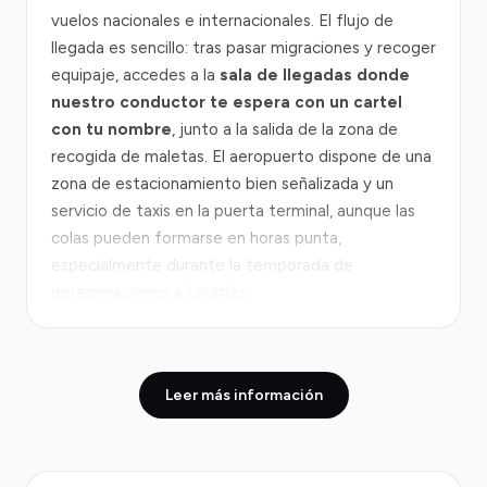
vuelos nacionales e internacionales. El flujo de
llegada es sencillo: tras pasar migraciones y recoger
equipaje, accedes a la
sala de llegadas donde
nuestro conductor te espera con un cartel
con tu nombre
, junto a la salida de la zona de
recogida de maletas. El aeropuerto dispone de una
zona de estacionamiento bien señalizada y un
servicio de taxis en la puerta terminal, aunque las
colas pueden formarse en horas punta,
especialmente durante la temporada de
peregrinaciones a Lourdes.
Desde el aeropuerto hacia Lourdes, el viaje recorre
principalmente la
carretera RN21
, una ruta
Leer más información
nacional directa y fluida que conecta con la A64 en
las proximidades de Tarbes. La distancia es de
aproximadamente 15 kilómetros y el trayecto dura
entre 15 y 25 minutos en condiciones normales.