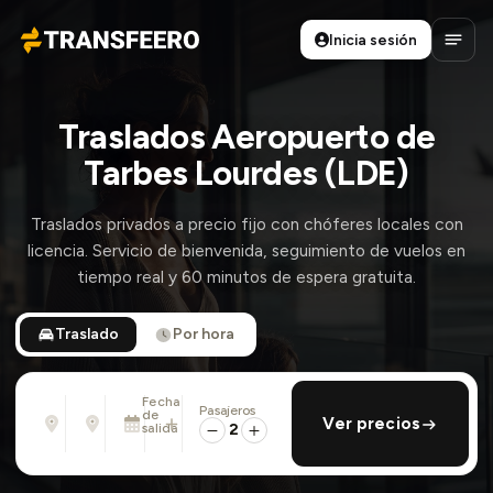
Inicia sesión
Transfeero
Abrir
Traslados Aeropuerto de
Tarbes Lourdes (LDE)
Traslados privados a precio fijo con chóferes locales con
licencia. Servicio de bienvenida, seguimiento de vuelos en
tiempo real y 60 minutos de espera gratuita.
Traslado
Por hora
Fecha
Pasajeros
Desde
Hasta
de
añadir regreso
Ver precios
Dirección, aeropuerto, hotel, ...
Dirección, aeropuerto, hotel, ...
salida
2
Mié., 12 Ago. · 01:45 PM