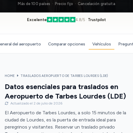
Más de 100 países · Precio fijo · Cancelación gratuita
Excelente
4.8/5 ·
Trustpilot
eneral del aeropuerto
Comparar opciones
Vehículos
Pregunt
HOME
TRASLADOS AEROPUERTO DE TARBES LOURDES (LDE)
Datos esenciales para traslados en
Aeropuerto de Tarbes Lourdes (LDE)
Actualizado el 2 de julio de 2026
El Aeropuerto de Tarbes Lourdes, a solo 15 minutos de la
ciudad de Lourdes, es la puerta de entrada ideal para
peregrinos y visitantes. Reservar un traslado privado