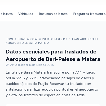
e la ruta
Vehículos
Resumen de la ruta
Preguntas frecuente
HOME
TRASLADOS AEROPUERTO BARI (BRI)
TRASLADO DESDE EL
AEROPUERTO DE BARI A MATERA
Datos esenciales para traslados de
Aeropuerto de Bari-Palese a Matera
Actualizado el 16 de junio de 2026
La ruta de Bari a Matera transcurre por la A14 y luego
por la SS96 y SS99, atravesando paisajes de olivos y
pueblos típicos de Puglia. Reservar tu traslado con
antelación garantiza recogida puntual en el aeropuerto
y evita los trámites de espera en colas de taxis.