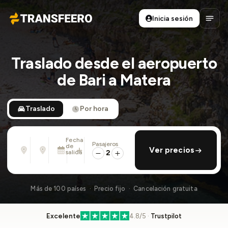
Inicia sesión
Transfeero
Abrir
Traslado desde el aeropuerto
de Bari a Matera
Traslado
Por hora
Fecha
Pasajeros
Desde
Hasta
de
añadir regreso
Ver precios
Dirección, aeropuerto, hotel, ...
Dirección, aeropuerto, hotel, ...
salida
2
Lun., 10 Ago. · 13:45
Más de 100 países · Precio fijo · Cancelación gratuita
Excelente
4.8/5 ·
Trustpilot