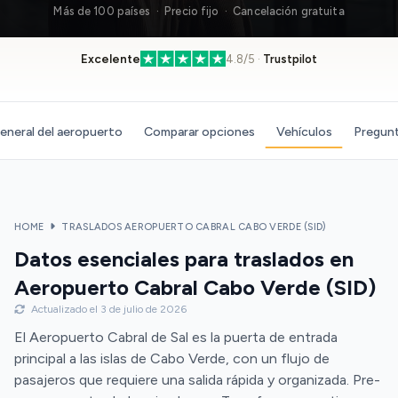
Más de 100 países · Precio fijo · Cancelación gratuita
Excelente
4.8/5 ·
Trustpilot
eneral del aeropuerto
Comparar opciones
Vehículos
Pregunt
HOME
TRASLADOS AEROPUERTO CABRAL CABO VERDE (SID)
Datos esenciales para traslados en
Aeropuerto Cabral Cabo Verde (SID)
Actualizado el 3 de julio de 2026
El Aeropuerto Cabral de Sal es la puerta de entrada
principal a las islas de Cabo Verde, con un flujo de
pasajeros que requiere una salida rápida y organizada. Pre-