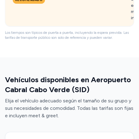
espe
min,
infa
Los tiempos son típicos de puerta a puerta, incluyendo la espera prevista. Las
tarifas de transporte público son solo de referencia y pueden variar.
Vehículos disponibles en Aeropuerto
Cabral Cabo Verde (SID)
Elija el vehículo adecuado según el tamaño de su grupo y
sus necesidades de comodidad. Todas las tarifas son fijas
e incluyen meet & greet.