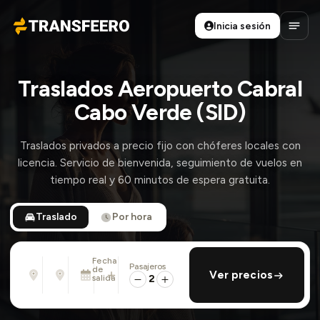
Inicia sesión
Transfeero
Abrir
Traslados Aeropuerto Cabral
Cabo Verde (SID)
Traslados privados a precio fijo con chóferes locales con
licencia. Servicio de bienvenida, seguimiento de vuelos en
tiempo real y 60 minutos de espera gratuita.
Traslado
Por hora
Fecha
Pasajeros
Desde
Hasta
de
añadir regreso
Ver precios
Dirección, aeropuerto, hotel, ...
Dirección, aeropuerto, hotel, ...
salida
2
Dom., 9 Ago. · 01:45 PM