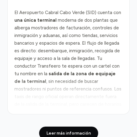
El Aeropuerto Cabral Cabo Verde (SID) cuenta con
una única terminal
moderna de dos plantas que
alberga mostradores de facturación, controles de
inmigración y aduanas, así como tiendas, servicios
bancarios y espacios de espera. El flujo de llegada
es directo: desembarque, inmigración, recogida de
equipaje y acceso a la sala de llegadas. Tu
conductor Transfeero te espera con un cartel con
tu nombre en la
salida de la zona de equipaje
de la terminal
, sin necesidad de buscar
mostradores ni puntos de referencia confusos. Los
taxis de rango oficial operan directamente fuera
de la salida de la terminal, pero carecen de horarios
garantizados.
Desde Aeropuerto Cabral hasta el centro de
Leer más información
Espargos, el viaje recorre aproximadamente 15-20