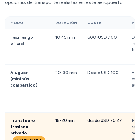
opciones de transporte realistas en este aeropuerto.
MODO
DURACIÓN
COSTE
PR
Taxi rango
10-15 min
600-USD 700
Dis
oficial
inm
fuer
Aluguer
20-30 min
Desde USD 100
Eco
(minibús
expe
compartido)
aut
Transfeero
15-20 min
desde USD 70.27
Prec
traslado
rece
privado
sali
equi
RECOMENDADO