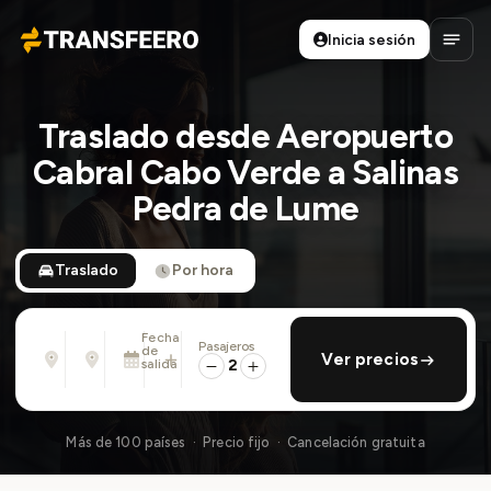
Inicia sesión
Transfeero
Abrir
Traslado desde Aeropuerto
Cabral Cabo Verde a Salinas
Pedra de Lume
Traslado
Por hora
Fecha
Pasajeros
Desde
Hasta
de
añadir regreso
Ver precios
Dirección, aeropuerto, hotel, ...
Dirección, aeropuerto, hotel, ...
salida
2
Lun., 10 Ago. · 01:45 PM
Más de 100 países · Precio fijo · Cancelación gratuita