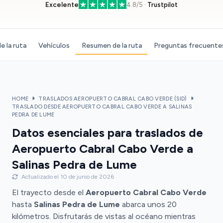
Excelente
4.8/5 ·
Trustpilot
e la ruta
Vehículos
Resumen de la ruta
Preguntas frecuente
HOME
TRASLADOS AEROPUERTO CABRAL CABO VERDE (SID)
TRASLADO DESDE AEROPUERTO CABRAL CABO VERDE A SALINAS
PEDRA DE LUME
Datos esenciales para traslados de
Aeropuerto Cabral Cabo Verde a
Salinas Pedra de Lume
Actualizado el 10 de junio de 2026
El trayecto desde el
Aeropuerto Cabral Cabo Verde
hasta
Salinas Pedra de Lume
abarca unos 20
kilómetros. Disfrutarás de vistas al océano mientras