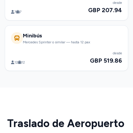
desde
GBP 207.94
7
7
Minibús
Mercedes Sprinter o similar — hasta 12 pax
desde
GBP 519.86
12
12
Traslado de Aeropuerto