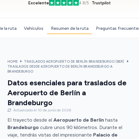
Excelente
4.8/5 ·
Trustpilot
e la ruta
Vehículos
Resumen de la ruta
Preguntas frecuente
HOME
TRASLADOS AEROPUERTO DE BERLÍN BRANDEBURGO (BER)
TRASLADOS DESDE AEROPUERTO DE BERLÌN BRANDEBURGO A
BRANDEBURGO
Datos esenciales para traslados de
Aeropuerto de Berlín a
Brandeburgo
Actualizado el 10 de junio de 2026
El trayecto desde el
Aeropuerto de Berlín
hasta
Brandeburgo
cubre unos 90 kilómetros. Durante el
viaje, tendrás vistas del impresionante
Palacio de