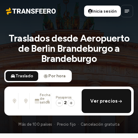
Inicia sesión
Transfeero
Abrir
Traslados desde Aeropuerto
de Berlìn Brandeburgo a
Brandeburgo
Traslado
Por hora
Fecha
Pasajeros
Desde
Hasta
de
añadir regreso
Ver precios
Dirección, aeropuerto, hotel, ...
Dirección, aeropuerto, hotel, ...
salida
2
Dom., 9 Ago. · 01:45 PM
Más de 100 países · Precio fijo · Cancelación gratuita