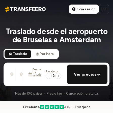
Inicia sesión
Transfeero
Abrir
Traslado desde el aeropuerto
de Bruselas a Amsterdam
Traslado
Por hora
Fecha
Pasajeros
Desde
Hasta
de
añadir regreso
Ver precios
Dirección, aeropuerto, hotel, ...
Dirección, aeropuerto, hotel, ...
salida
2
Lun., 10 Ago. · 13:45
Más de 100 países · Precio fijo · Cancelación gratuita
Excelente
4.8/5 ·
Trustpilot