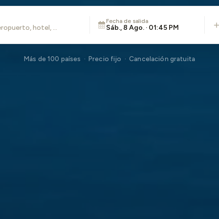
Fecha de salida
Sáb., 8 Ago. · 01:45 PM
Más de 100 países · Precio fijo · Cancelación gratuita