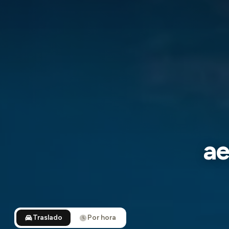
ae
Traslado
Por hora