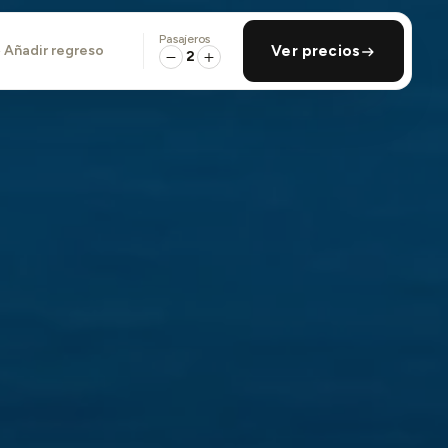
Pasajeros
añadir regreso
Ver precios
2