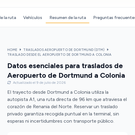
e la ruta
Vehículos
Resumen de la ruta
Preguntas frecuente
HOME
TRASLADOS AEROPUERTO DE DORTMUND (DTM)
TRASLADO DESDE EL AEROPUERTO DE DORTMUND A COLONIA
Datos esenciales para traslados de
Aeropuerto de Dortmund a Colonia
Actualizado el 9 de julio de 2026
El trayecto desde Dortmund a Colonia utiliza la
autopista A1, una ruta directa de 96 km que atraviesa el
corazón de Renania del Norte. Reservar un traslado
privado garantiza recogida puntual en la terminal, sin
esperas ni incertidumbres con transporte público.