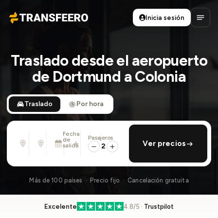
Inicia sesión
Transfeero
Abrir
Traslado desde el aeropuerto
de Dortmund a Colonia
Traslado
Por hora
Fecha
Pasajeros
Desde
Hasta
de
añadir regreso
Ver precios
Dirección, aeropuerto, hotel, ...
Dirección, aeropuerto, hotel, ...
salida
2
Dom., 9 Ago. · 01:45 PM
Más de 100 países · Precio fijo · Cancelación gratuita
Excelente
4.8/5 ·
Trustpilot