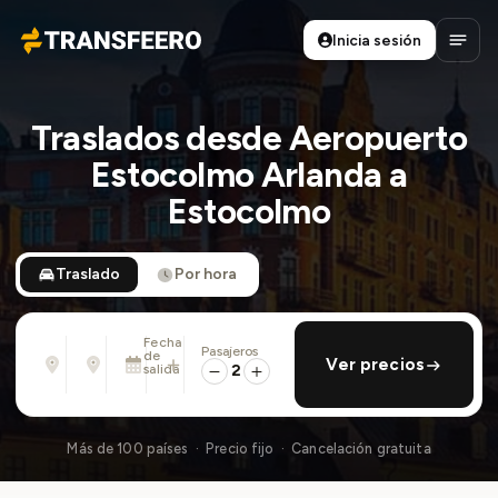
Inicia sesión
Transfeero
Abrir
Traslados desde Aeropuerto
Estocolmo Arlanda a
Estocolmo
Traslado
Por hora
Fecha
Pasajeros
Desde
Hasta
de
añadir regreso
Ver precios
Dirección, aeropuerto, hotel, ...
Dirección, aeropuerto, hotel, ...
salida
2
Dom., 9 Ago. · 01:45 PM
Más de 100 países · Precio fijo · Cancelación gratuita