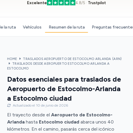
Excelente
4.8/5 ·
Trustpilot
e la ruta
Vehículos
Resumen de la ruta
Preguntas frecuente
HOME
TRASLADOS AEROPUERTO DE ESTOCOLMO ARLANDA (ARN)
TRASLADOS DESDE AEROPUERTO ESTOCOLMO ARLANDA A
ESTOCOLMO
Datos esenciales para traslados de
Aeropuerto de Estocolmo-Arlanda
a Estocolmo ciudad
Actualizado el 10 de junio de 2026
El trayecto desde el
Aeropuerto de Estocolmo-
Arlanda
hasta
Estocolmo ciudad
abarca unos 40
kilómetros. En el camino, pasarás cerca del icónico