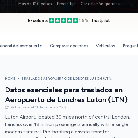
Más de 100 países · Precio fijo · Cancelación gratuita
Excelente
4.8/5 ·
Trustpilot
eneral del aeropuerto
Comparar opciones
Vehículos
Pregunt
HOME
TRASLADOS AEROPUERTO DE LONDRES LUTON (LTN)
Datos esenciales para traslados en
Aeropuerto de Londres Luton (LTN)
Actualizado el 11 de julio de 2026
Luton Airport, located 30 miles north of central London,
handles over 18 million passengers annually with a single
modern terminal. Pre-booking a private transfer