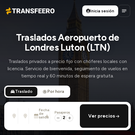
Inicia sesión
Transfeero
Abrir
Traslados Aeropuerto de
Londres Luton (LTN)
Traslados privados a precio fijo con chóferes locales con
licencia. Servicio de bienvenida, seguimiento de vuelos en
tiempo real y 60 minutos de espera gratuita.
Traslado
Por hora
Fecha
Pasajeros
Desde
Hasta
de
añadir regreso
Ver precios
Dirección, aeropuerto, hotel, ...
Dirección, aeropuerto, hotel, ...
salida
2
Dom., 9 Ago. · 13:45