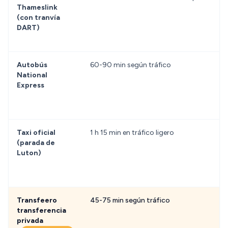
Thameslink
(con tranvía
DART)
Autobús
60-90 min según tráfico
National
Express
Taxi oficial
1 h 15 min en tráfico ligero
(parada de
Luton)
Transfeero
45-75 min según tráfico
transferencia
privada