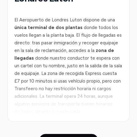
El Aeropuerto de Londres Luton dispone de una
única terminal de dos plantas
donde todos los
vuelos llegan a la planta baja. El flujo de llegadas es
directo: tras pasar inmigración y recoger equipaje
en la sala de reclamación, accedes a la
zona de
llegadas
donde nuestro conductor te espera con
un cartel con tu nombre, justo en la salida de la sala
de equipaje. La zona de recogida Express cuesta
£7 por 10 minutos si usas vehículo propio, pero con
Transfeero no hay restricción horaria ni cargos
adicionales. La terminal opera 24 horas, aunque
algunos servicios de transporte tienen horarios
limitados durante la madrugada.
Desde Luton hasta el centro de Londres son
aproximadamente 49 kilómetros por la
autopista