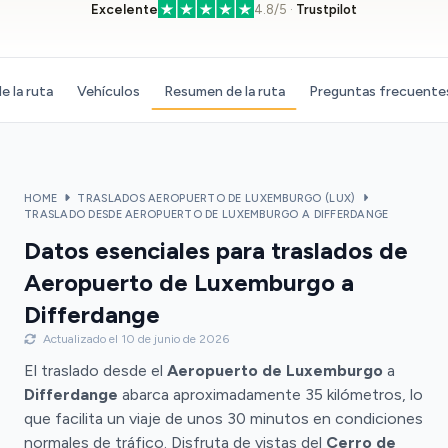
Excelente
4.8/5 ·
Trustpilot
e la ruta
Vehículos
Resumen de la ruta
Preguntas frecuente
HOME
TRASLADOS AEROPUERTO DE LUXEMBURGO (LUX)
TRASLADO DESDE AEROPUERTO DE LUXEMBURGO A DIFFERDANGE
Datos esenciales para traslados de
Aeropuerto de Luxemburgo a
Differdange
Actualizado el 10 de junio de 2026
El traslado desde el
Aeropuerto de Luxemburgo
a
Differdange
abarca aproximadamente 35 kilómetros, lo
que facilita un viaje de unos 30 minutos en condiciones
normales de tráfico. Disfruta de vistas del
Cerro de