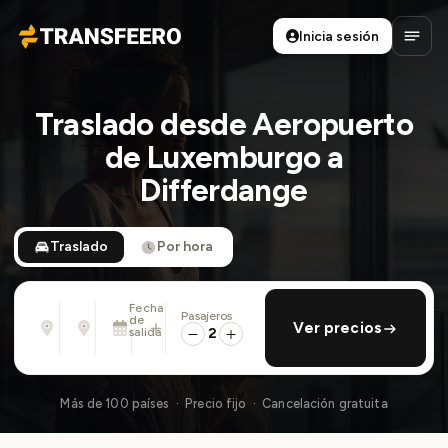
Inicia sesión
Transfeero
Abrir
Traslado desde Aeropuerto
de Luxemburgo a
Differdange
Traslado
Por hora
Fecha
Pasajeros
Desde
Hasta
de
añadir regreso
Ver precios
Dirección, aeropuerto, hotel, ...
Dirección, aeropuerto, hotel, ...
salida
2
Sáb., 8 Ago. · 13:45
Más de 100 países · Precio fijo · Cancelación gratuita