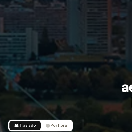
a
Traslado
Por hora