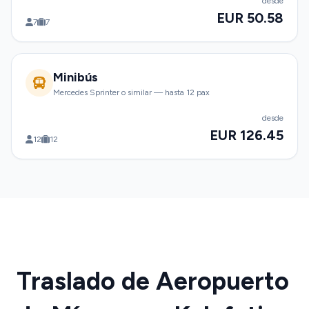
desde
EUR 50.58
7
7
Minibús
Mercedes Sprinter o similar — hasta 12 pax
desde
EUR 126.45
12
12
Traslado de Aeropuerto