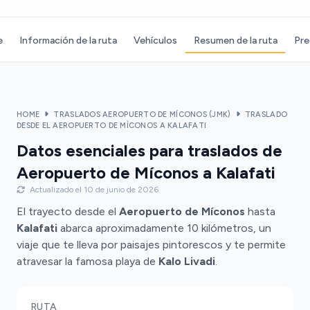
e
Información de la ruta
Vehículos
Resumen de la ruta
Pre
HOME
TRASLADOS AEROPUERTO DE MÍCONOS (JMK)
TRASLADO
DESDE EL AEROPUERTO DE MÌCONOS A KALAFATI
Datos esenciales para traslados de
Aeropuerto de Míconos a Kalafati
Actualizado el 10 de junio de 2026
El trayecto desde el
Aeropuerto de Míconos
hasta
Kalafati
abarca aproximadamente 10 kilómetros, un
viaje que te lleva por paisajes pintorescos y te permite
atravesar la famosa playa de
Kalo Livadi
.
RUTA