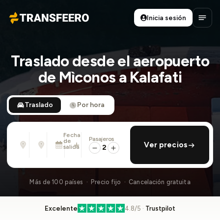
Inicia sesión
Transfeero
Abrir
Traslado desde el aeropuerto
de Mìconos a Kalafati
Traslado
Por hora
Fecha
Pasajeros
Desde
Hasta
de
añadir regreso
Ver precios
Dirección, aeropuerto, hotel, ...
Dirección, aeropuerto, hotel, ...
salida
2
Dom., 9 Ago. · 01:45 PM
Más de 100 países · Precio fijo · Cancelación gratuita
Excelente
4.8/5 ·
Trustpilot