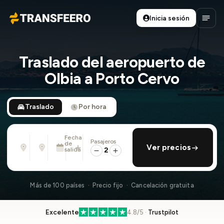
Inicia sesión
Transfeero
Abrir
Traslado del aeropuerto de
Olbia a Porto Cervo
Traslado
Por hora
Fecha
Pasajeros
Desde
Hasta
de
añadir regreso
Ver precios
Dirección, aeropuerto, hotel, ...
Dirección, aeropuerto, hotel, ...
salida
2
Mar., 11 Ago. · 01:45 PM
Más de 100 países · Precio fijo · Cancelación gratuita
Excelente
4.8/5 ·
Trustpilot