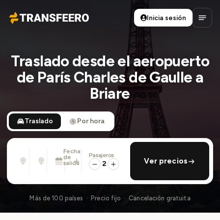
Inicia sesión
Transfeero
Abrir
Traslado desde el aeropuerto
de París Charles de Gaulle a
Briare
Traslado
Por hora
Fecha
Pasajeros
Desde
Hasta
de
añadir regreso
Ver precios
Dirección, aeropuerto, hotel, ...
Dirección, aeropuerto, hotel, ...
salida
2
Sáb., 8 Ago. · 01:45 PM
Más de 100 países · Precio fijo · Cancelación gratuita