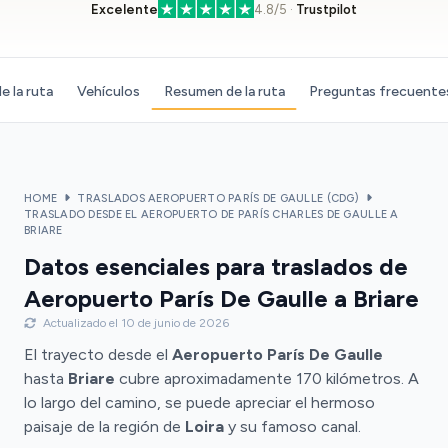
Excelente
4.8/5 ·
Trustpilot
e la ruta
Vehículos
Resumen de la ruta
Preguntas frecuente
HOME
TRASLADOS AEROPUERTO PARÍS DE GAULLE (CDG)
TRASLADO DESDE EL AEROPUERTO DE PARÍS CHARLES DE GAULLE A
BRIARE
Datos esenciales para traslados de
Aeropuerto París De Gaulle a Briare
Actualizado el 10 de junio de 2026
El trayecto desde el
Aeropuerto París De Gaulle
hasta
Briare
cubre aproximadamente 170 kilómetros. A
lo largo del camino, se puede apreciar el hermoso
paisaje de la región de
Loira
y su famoso canal.