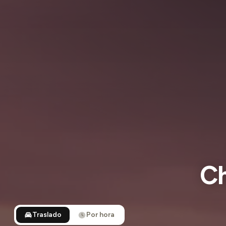
Ch
Traslado
Por hora