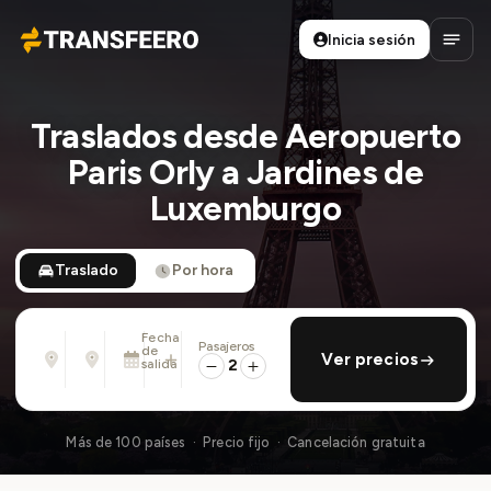
Inicia sesión
Transfeero
Abrir
Traslados desde Aeropuerto
Paris Orly a Jardines de
Luxemburgo
Traslado
Por hora
Fecha
Pasajeros
Desde
Hasta
de
añadir regreso
Ver precios
Dirección, aeropuerto, hotel, ...
Dirección, aeropuerto, hotel, ...
salida
2
Sáb., 8 Ago. · 01:45 PM
Más de 100 países · Precio fijo · Cancelación gratuita