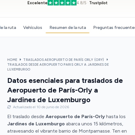
Excelente
4.8/5 ·
Trustpilot
e la ruta
Vehículos
Resumen de la ruta
Preguntas frecuente
HOME
TRASLADOS AEROPUERTO DE PARÍS ORLY (ORY)
TRASLADOS DESDE AEROPUERTO PARIS ORLY A JARDINES DE
LUXEMBURGO
Datos esenciales para traslados de
Aeropuerto de París-Orly a
Jardines de Luxemburgo
Actualizado el 10 de junio de 2026
El traslado desde
Aeropuerto de París-Orly
hasta los
Jardines de Luxemburgo
abarca unos 15 kilómetros,
atravesando el vibrante barrio de Montparnasse. Ten en