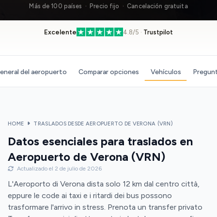
Más de 100 países · Precio fijo · Cancelación gratuita
Excelente
4.8/5 ·
Trustpilot
eneral del aeropuerto
Comparar opciones
Vehículos
Pregunt
HOME
TRASLADOS DESDE AEROPUERTO DE VERONA (VRN)
Datos esenciales para traslados en
Aeropuerto de Verona (VRN)
Actualizado el 2 de julio de 2026
L'Aeroporto di Verona dista solo 12 km dal centro città,
eppure le code ai taxi e i ritardi dei bus possono
trasformare l'arrivo in stress. Prenota un transfer privato