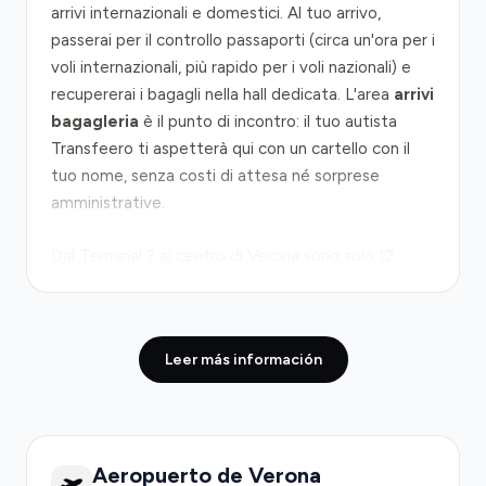
arrivi internazionali e domestici. Al tuo arrivo,
passerai per il controllo passaporti (circa un'ora per i
voli internazionali, più rapido per i voli nazionali) e
recupererai i bagagli nella hall dedicata. L'area
arrivi
bagagleria
è il punto di incontro: il tuo autista
Transfeero ti aspetterà qui con un cartello con il
tuo nome, senza costi di attesa né sorprese
amministrative.
Dal Terminal 2 al centro di Verona sono solo 12
chilometri, percorribili in 15–20 minuti con la
Autostrada A4
(asse Milano-Venezia) oppure la
A22 (Modena-Brenner) a seconda della tua
Leer más información
destinazione. In orari di punta il traffico può
rallentare leggermente, soprattutto nei pressi
dell'uscita verso il centro storico, ma la
congestione rimane contenuta rispetto ad altri
Aeropuerto de Verona
aeroporti europei. Il percorso è semplice e ben