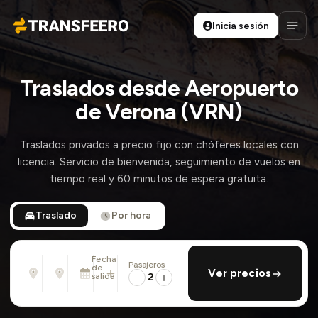
Inicia sesión
Transfeero
Abrir
Traslados desde Aeropuerto
de Verona (VRN)
Traslados privados a precio fijo con chóferes locales con
licencia. Servicio de bienvenida, seguimiento de vuelos en
tiempo real y 60 minutos de espera gratuita.
Traslado
Por hora
Fecha
Pasajeros
Desde
Hasta
de
añadir regreso
Ver precios
Dirección, aeropuerto, hotel, ...
Dirección, aeropuerto, hotel, ...
salida
2
Dom., 9 Ago. · 01:45 PM