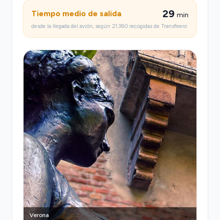
arrivano alla stazione in 15 minuti ma lasciano a
29
Tiempo medio de salida
min
piedi la maggior parte dei turisti), il transfer privato
desde la llegada del avión, según 21.380 recogidas de Transfeero
offre comodità, prezzo trasparente e zero
sorprese. I taxi del terminal spesso applicano
tariffe metriche che superano i €25 con traffico,
mentre i bus richiedono il cambio tra navetta e
rete urbana. Con Transfeero arrivi direttamente
alla tua destinazione, con il tempo per controllare i
tuoi messaggi invece di preoccuparti di orari e
bagagli.
Verona