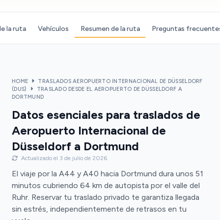
e la ruta
Vehículos
Resumen de la ruta
Preguntas frecuente
HOME
TRASLADOS AEROPUERTO INTERNACIONAL DE DÜSSELDORF
(DUS)
TRASLADO DESDE EL AEROPUERTO DE DÜSSELDORF A
DORTMUND
Datos esenciales para traslados de
Aeropuerto Internacional de
Düsseldorf a Dortmund
Actualizado el 3 de julio de 2026
El viaje por la A44 y A40 hacia Dortmund dura unos 51
minutos cubriendo 64 km de autopista por el valle del
Ruhr. Reservar tu traslado privado te garantiza llegada
sin estrés, independientemente de retrasos en tu