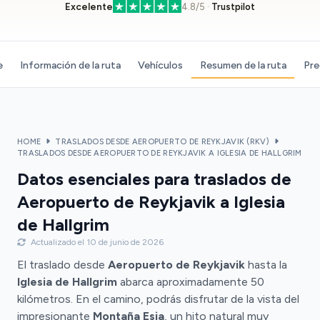
Excelente
4.8/5 ·
Trustpilot
e
Información de la ruta
Vehículos
Resumen de la ruta
Pre
HOME
TRASLADOS DESDE AEROPUERTO DE REYKJAVIK (RKV)
TRASLADOS DESDE AEROPUERTO DE REYKJAVIK A IGLESIA DE HALLGRIM
Datos esenciales para traslados de
Aeropuerto de Reykjavik a Iglesia
de Hallgrim
Actualizado el 10 de junio de 2026
El traslado desde
Aeropuerto de Reykjavik
hasta la
Iglesia de Hallgrim
abarca aproximadamente 50
kilómetros. En el camino, podrás disfrutar de la vista del
impresionante
Montaña Esja
, un hito natural muy