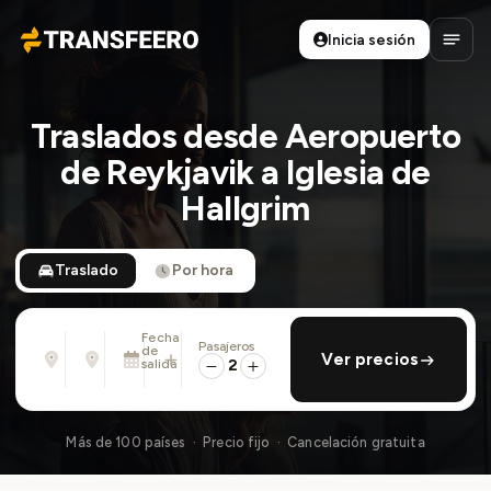
Inicia sesión
Transfeero
Abrir
Traslados desde Aeropuerto
de Reykjavik a Iglesia de
Hallgrim
Traslado
Por hora
Fecha
Pasajeros
Desde
Hasta
de
añadir regreso
Ver precios
Dirección, aeropuerto, hotel, ...
Dirección, aeropuerto, hotel, ...
salida
2
Lun., 10 Ago. · 01:45 PM
Más de 100 países · Precio fijo · Cancelación gratuita