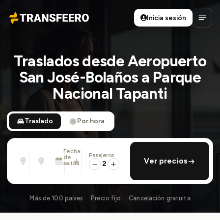
Inicia sesión
Transfeero
Abrir
Traslados desde Aeropuerto
San José-Bolaños a Parque
Nacional Tapanti
Traslado
Por hora
Fecha
Pasajeros
Desde
Hasta
de
añadir regreso
Ver precios
Dirección, aeropuerto, hotel, ...
Dirección, aeropuerto, hotel, ...
salida
2
Sáb., 8 Ago. · 01:45 PM
Más de 100 países · Precio fijo · Cancelación gratuita