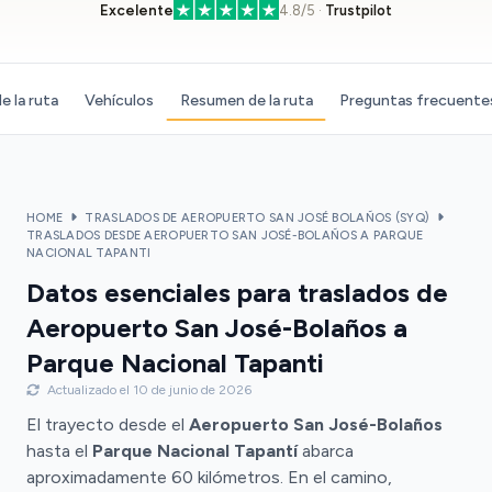
Excelente
4.8/5 ·
Trustpilot
e la ruta
Vehículos
Resumen de la ruta
Preguntas frecuente
HOME
TRASLADOS DE AEROPUERTO SAN JOSÉ BOLAÑOS (SYQ)
TRASLADOS DESDE AEROPUERTO SAN JOSÉ-BOLAÑOS A PARQUE
NACIONAL TAPANTI
Datos esenciales para traslados de
Aeropuerto San José-Bolaños a
Parque Nacional Tapanti
Actualizado el 10 de junio de 2026
El trayecto desde el
Aeropuerto San José-Bolaños
hasta el
Parque Nacional Tapantí
abarca
aproximadamente 60 kilómetros. En el camino,