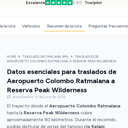
Excelente
4.8/5 ·
Trustpilot
e la ruta
Vehículos
Resumen de la ruta
Preguntas frecuente
HOME
TRASLADO RATMALANA RML
TRASLADOS DE
AEROPUERTO COLOMBO-RATMALANA A RESERVA PEAK WILDERNESS
Datos esenciales para traslados de
Aeropuerto Colombo Ratmalana a
Reserva Peak Wilderness
Actualizado el 10 de junio de 2026
El trayecto desde el
Aeropuerto Colombo Ratmalana
hasta la
Reserva Peak Wilderness
cubre
aproximadamente 80 kilómetros. Durante el recorrido,
podrás disfrutar de vistas del famoso
río Kelani
,