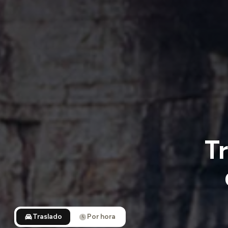
T
Traslado
Por hora