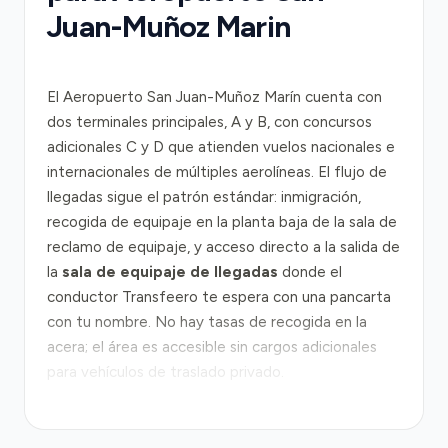
Juan-Muñoz Marin
El Aeropuerto San Juan-Muñoz Marín cuenta con
dos terminales principales, A y B, con concursos
adicionales C y D que atienden vuelos nacionales e
internacionales de múltiples aerolíneas. El flujo de
llegadas sigue el patrón estándar: inmigración,
recogida de equipaje en la planta baja de la sala de
reclamo de equipaje, y acceso directo a la salida de
la
sala de equipaje de llegadas
donde el
conductor Transfeero te espera con una pancarta
con tu nombre. No hay tasas de recogida en la
acera; el área es accesible sin cargos adicionales
para vehículos de traslado privado.
Desde el aeropuerto al centro de San Juan, la ruta
principal utiliza la
Autopista PR-22 José de