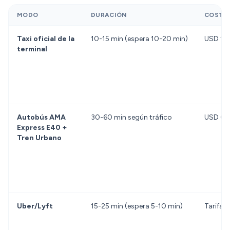
MODO
DURACIÓN
COSTE
Taxi oficial de la
10-15 min (espera 10-20 min)
USD 17-
terminal
Autobús AMA
30-60 min según tráfico
USD 0,7
Express E40 +
Tren Urbano
Uber/Lyft
15-25 min (espera 5-10 min)
Tarifa 