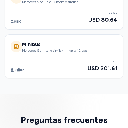
Mercedes Vito, Ford Custom o similar
desde
USD 80.64
6
6
Minibús
Mercedes Sprinter o similar — hasta 12 pax
desde
USD 201.61
12
12
Preguntas frecuentes