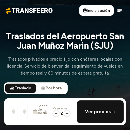
Inicia sesión
Transfeero
Abrir
Traslados del Aeropuerto San
Juan Muñoz Marin (SJU)
Traslados privados a precio fijo con chóferes locales con
licencia. Servicio de bienvenida, seguimiento de vuelos en
tiempo real y 60 minutos de espera gratuita.
Traslado
Por hora
Fecha
Pasajeros
Desde
Hasta
de
añadir regreso
Ver precios
Dirección, aeropuerto, hotel, ...
Dirección, aeropuerto, hotel, ...
salida
2
Dom., 9 Ago. · 01:45 PM