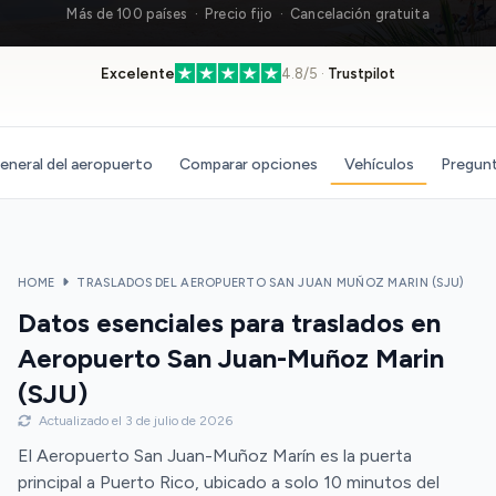
Más de 100 países · Precio fijo · Cancelación gratuita
Excelente
4.8/5 ·
Trustpilot
eneral del aeropuerto
Comparar opciones
Vehículos
Pregunt
HOME
TRASLADOS DEL AEROPUERTO SAN JUAN MUÑOZ MARIN (SJU)
Datos esenciales para traslados en
Aeropuerto San Juan-Muñoz Marin
(SJU)
Actualizado el 3 de julio de 2026
El Aeropuerto San Juan-Muñoz Marín es la puerta
principal a Puerto Rico, ubicado a solo 10 minutos del