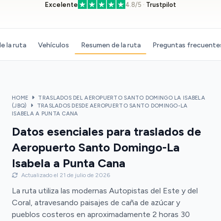
Excelente
4.8/5 ·
Trustpilot
e la ruta
Vehículos
Resumen de la ruta
Preguntas frecuente
HOME
TRASLADOS DEL AEROPUERTO SANTO DOMINGO LA ISABELA
(JBQ)
TRASLADOS DESDE AEROPUERTO SANTO DOMINGO-LA
ISABELA A PUNTA CANA
Datos esenciales para traslados de
Aeropuerto Santo Domingo-La
Isabela a Punta Cana
Actualizado el 21 de julio de 2026
La ruta utiliza las modernas Autopistas del Este y del
Coral, atravesando paisajes de caña de azúcar y
pueblos costeros en aproximadamente 2 horas 30