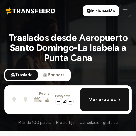
Inicia sesión
Transfeero
Abrir
Traslados desde Aeropuerto
Santo Domingo-La Isabela a
Punta Cana
Traslado
Por hora
Fecha
Pasajeros
Desde
Hasta
de
añadir regreso
Ver precios
Dirección, aeropuerto, hotel, ...
Dirección, aeropuerto, hotel, ...
salida
2
Dom., 9 Ago. · 01:45 PM
Más de 100 países · Precio fijo · Cancelación gratuita