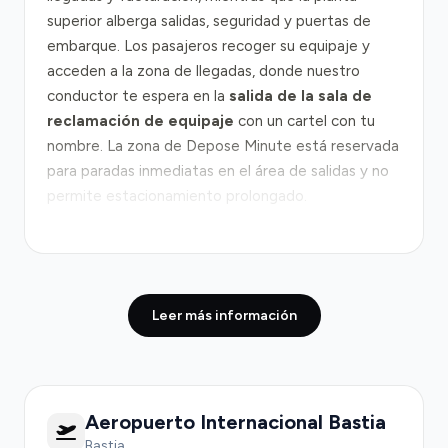
superior alberga salidas, seguridad y puertas de
embarque. Los pasajeros recoger su equipaje y
acceden a la zona de llegadas, donde nuestro
conductor te espera en la
salida de la sala de
reclamación de equipaje
con un cartel con tu
nombre. La zona de Depose Minute está reservada
para paradas inmediatas en el área de salidas y no
permite estacionamiento prolongado.
Desde el aeropuerto hacia Bastia, el recorrido
transcurre principalmente por la
RN193
, la arteria
vial principal de Córcega. En condiciones normales,
Leer más información
el viaje dura entre 20 y 30 minutos hasta el centro
de la ciudad. Sin embargo, durante la temporada
alta estival (julio y agosto), los tiempos pueden
alcanzar 40 minutos o más debido al aumento
Aeropuerto Internacional Bastia
significativo de tráfico. La congestión es más
notable en las mañanas entre las 8:00 y las 10:00
Bastia