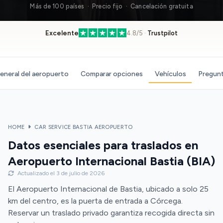
Más de 100 países · Precio fijo · Cancelación gratuita
Excelente
4.8/5 ·
Trustpilot
eneral del aeropuerto
Comparar opciones
Vehículos
Pregunt
HOME
CAR SERVICE BASTIA AEROPUERTO
Datos esenciales para traslados en
Aeropuerto Internacional Bastia (BIA)
Actualizado el 3 de julio de 2026
El Aeropuerto Internacional de Bastia, ubicado a solo 25
km del centro, es la puerta de entrada a Córcega.
Reservar un traslado privado garantiza recogida directa sin