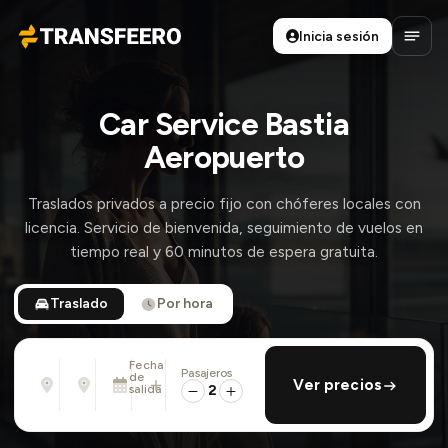
Inicia sesión
Transfeero
Abrir
Car Service Bastia
Aeropuerto
Traslados privados a precio fijo con chóferes locales con
licencia. Servicio de bienvenida, seguimiento de vuelos en
tiempo real y 60 minutos de espera gratuita.
Traslado
Por hora
Fecha
Pasajeros
Desde
Hasta
de
añadir regreso
Ver precios
Dirección, aeropuerto, hotel, ...
Dirección, aeropuerto, hotel, ...
salida
2
Lun., 10 Ago. · 01:45 PM