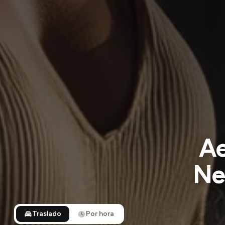
Ae
Ne
Traslado
Por hora