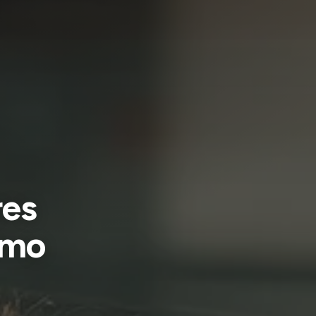
res
rmo