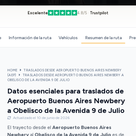
Excelente
4.8/5 ·
Trustpilot
e
Información de la ruta
Vehículos
Resumen de la ruta
Pre
HOME
TRASLADOS DESDE AEROPUERTO BUENOS AIRES NEWBERY
(AEP)
TRASLADOS DESDE AEROPUERTO BUENOS AIRES NEWBERY A
OBELISCO DE LA AVENIDA 9 DE JULIO
Datos esenciales para traslados de
Aeropuerto Buenos Aires Newbery
a Obelisco de la Avenida 9 de Julio
Actualizado el 10 de junio de 2026
El trayecto desde el
Aeropuerto Buenos Aires
Newbery
al
Obelisco de la Avenida 9 de Julio
es de