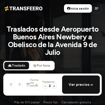
Inicia sesión
Transfeero
Abrir
Traslados desde Aeropuerto
Buenos Aires Newbery a
Obelisco de la Avenida 9 de
Julio
Traslado
Por hora
Fecha
Pasajeros
Desde
Hasta
de
añadir regreso
Ver precios
Dirección, aeropuerto, hotel, ...
Dirección, aeropuerto, hotel, ...
salida
2
Mar., 11 Ago. · 01:45 PM
Más de 100 países · Precio fijo · Cancelación gratuita