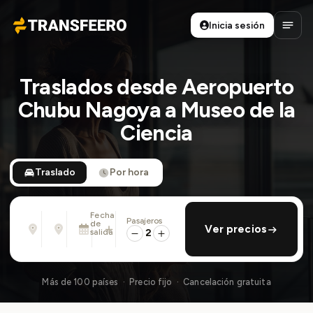
Inicia sesión
Transfeero
Abrir
Traslados desde Aeropuerto
Chubu Nagoya a Museo de la
Ciencia
Traslado
Por hora
Fecha
Pasajeros
Desde
Hasta
de
añadir regreso
Ver precios
Dirección, aeropuerto, hotel, ...
Dirección, aeropuerto, hotel, ...
salida
2
Mar., 11 Ago. · 13:45
Más de 100 países · Precio fijo · Cancelación gratuita