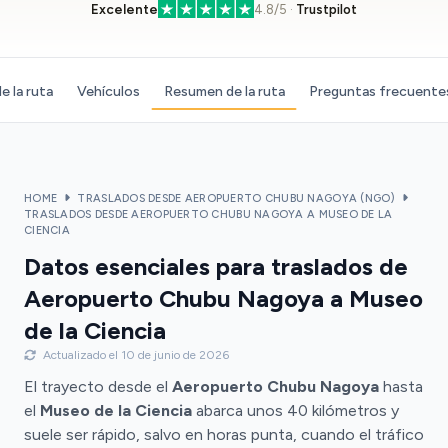
Excelente
4.8/5 ·
Trustpilot
e la ruta
Vehículos
Resumen de la ruta
Preguntas frecuente
HOME
TRASLADOS DESDE AEROPUERTO CHUBU NAGOYA (NGO)
TRASLADOS DESDE AEROPUERTO CHUBU NAGOYA A MUSEO DE LA
CIENCIA
Datos esenciales para traslados de
Aeropuerto Chubu Nagoya a Museo
de la Ciencia
Actualizado el 10 de junio de 2026
El trayecto desde el
Aeropuerto Chubu Nagoya
hasta
el
Museo de la Ciencia
abarca unos 40 kilómetros y
suele ser rápido, salvo en horas punta, cuando el tráfico