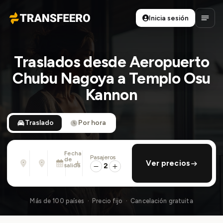
Inicia sesión
Transfeero
Abrir
Traslados desde Aeropuerto
Chubu Nagoya a Templo Osu
Kannon
Traslado
Por hora
Fecha
Pasajeros
Desde
Hasta
de
añadir regreso
Ver precios
Dirección, aeropuerto, hotel, ...
Dirección, aeropuerto, hotel, ...
salida
2
Mié., 12 Ago. · 13:45
Más de 100 países · Precio fijo · Cancelación gratuita