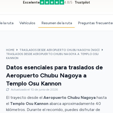
Excelente
4.8/5 ·
Trustpilot
e la ruta
Vehículos
Resumen de la ruta
Preguntas frecuente
HOME
TRASLADOS DESDE AEROPUERTO CHUBU NAGOYA (NGO)
TRASLADOS DESDE AEROPUERTO CHUBU NAGOYA A TEMPLO OSU
KANNON
Datos esenciales para traslados de
Aeropuerto Chubu Nagoya a
Templo Osu Kannon
Actualizado el 10 de junio de 2026
El trayecto desde el
Aeropuerto Chubu Nagoya
hasta
el
Templo Osu Kannon
abarca aproximadamente 40
kilómetros. Durante el recorrido, puedes disfrutar de