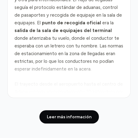
seguía el protocolo estándar de aduanas, control
de pasaportes y recogida de equipaje en la sala de
equipajes. El
punto de recogida oficial
era la
salida de la sala de equipajes del terminal
donde aterrizaba tu vuelo, donde el conductor te
esperaba con un letrero con tu nombre. Las normas
de estacionamiento en la zona de llegadas eran
estrictas, por lo que los conductores no podían
esperar indefinidamente en la acera.
El trayecto desde el aeropuerto hasta el centro de
Adana recorría aproximadamente 30 kilómetros por
la
carretera D400
, la arteria principal que conecta
el aeropuerto con la ciudad. En condiciones
normales, el viaje duraba entre 20 y 30 minutos
Leer más información
puerta a puerta. Sin embargo, durante las
horas
punta
(8-9 de la mañana y 17-19 horas), el tiempo