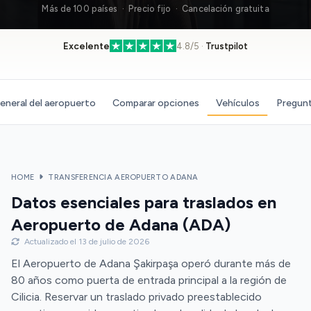
Más de 100 países · Precio fijo · Cancelación gratuita
Excelente
4.8/5 ·
Trustpilot
eneral del aeropuerto
Comparar opciones
Vehículos
Pregunt
HOME
TRANSFERENCIA AEROPUERTO ADANA
Datos esenciales para traslados en
Aeropuerto de Adana (ADA)
Actualizado el 13 de julio de 2026
El Aeropuerto de Adana Şakirpaşa operó durante más de
80 años como puerta de entrada principal a la región de
Cilicia. Reservar un traslado privado preestablecido