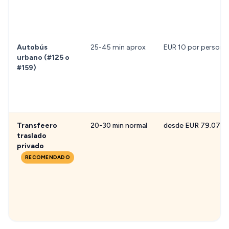
Autobús
25-45 min aprox
EUR 10 por persona
urbano (#125 o
#159)
Transfeero
20-30 min normal
desde EUR 79.07
traslado
privado
RECOMENDADO