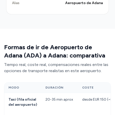
iniciales desde 4 TRY y 3,5 TRY por kilómetro, lo
Aeropuerto de Adana
Alias
que suponía un viaje al centro de unos 150 TRY. Sin
embargo, durante horas de mayor afluencia, las
esperas podían superar los 20-30 minutos, y los
precios podían aumentar en temporada alta. Los
autobuses urbanos (#125 y #159) ofrecían una
alternativa económica de unos 10 TRY, pero
requerían conocimiento de las rutas locales y eran
Formas de ir de Aeropuerto de
incómodos con equipaje. Un traslado privado
Adana (ADA) a Adana: comparativa
preestablecido evitaba estas fricciones,
garantizando comodidad, horario fiable y un precio
Tiempo real, coste real, compensaciones reales entre las
opciones de transporte realistas en este aeropuerto.
fijo sin sorpresas.
MODO
DURACIÓN
COSTE
Taxi (fila oficial
20-35 min aprox
desde EUR 150 (~EU
del aeropuerto)