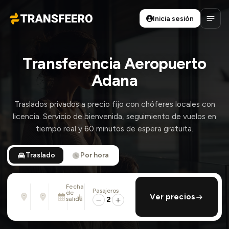
Inicia sesión
Transfeero
Abrir
Transferencia Aeropuerto
Adana
Traslados privados a precio fijo con chóferes locales con
licencia. Servicio de bienvenida, seguimiento de vuelos en
tiempo real y 60 minutos de espera gratuita.
Traslado
Por hora
Fecha
Pasajeros
Desde
Hasta
de
añadir regreso
Ver precios
Dirección, aeropuerto, hotel, ...
Dirección, aeropuerto, hotel, ...
salida
2
Mar., 11 Ago. · 01:45 PM