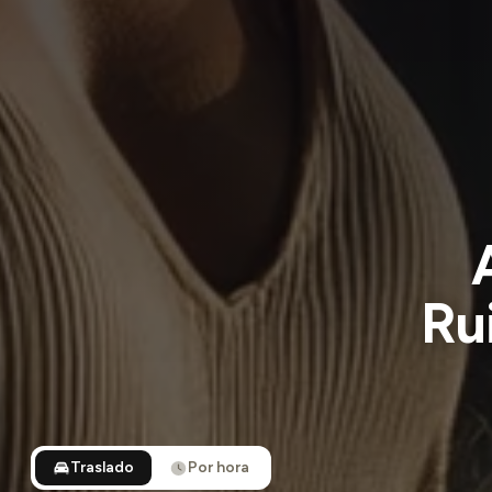
Ru
Traslado
Por hora