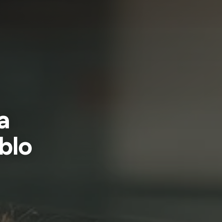
a
blo