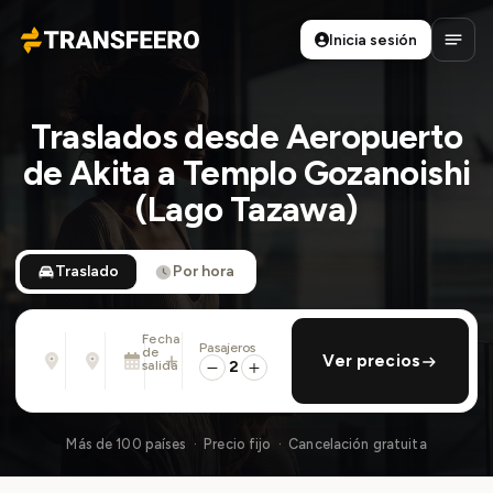
Inicia sesión
Transfeero
Abrir
Traslados desde Aeropuerto
de Akita a Templo Gozanoishi
(Lago Tazawa)
Traslado
Por hora
Fecha
Pasajeros
Desde
Hasta
de
añadir regreso
Ver precios
Dirección, aeropuerto, hotel, ...
Dirección, aeropuerto, hotel, ...
salida
2
Lun., 10 Ago. · 01:45 PM
Más de 100 países · Precio fijo · Cancelación gratuita