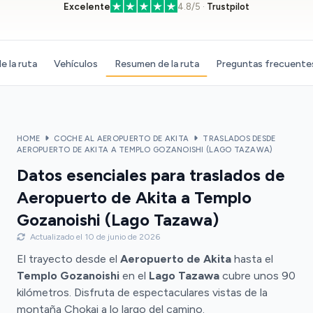
Excelente
4.8/5 ·
Trustpilot
e la ruta
Vehículos
Resumen de la ruta
Preguntas frecuente
HOME
COCHE AL AEROPUERTO DE AKITA
TRASLADOS DESDE
AEROPUERTO DE AKITA A TEMPLO GOZANOISHI (LAGO TAZAWA)
Datos esenciales para traslados de
Aeropuerto de Akita a Templo
Gozanoishi (Lago Tazawa)
Actualizado el 10 de junio de 2026
El trayecto desde el
Aeropuerto de Akita
hasta el
Templo Gozanoishi
en el
Lago Tazawa
cubre unos 90
kilómetros. Disfruta de espectaculares vistas de la
montaña Chokai a lo largo del camino.