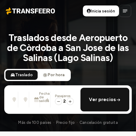
Inicia sesión
Transfeero
Abrir
Traslados desde Aeropuerto
de Còrdoba a San Jose de las
Salinas (Lago Salinas)
Traslado
Por hora
Fecha
Pasajeros
Desde
Hasta
de
añadir regreso
Ver precios
Dirección, aeropuerto, hotel, ...
Dirección, aeropuerto, hotel, ...
salida
2
Sáb., 8 Ago. · 01:45 PM
Más de 100 países · Precio fijo · Cancelación gratuita