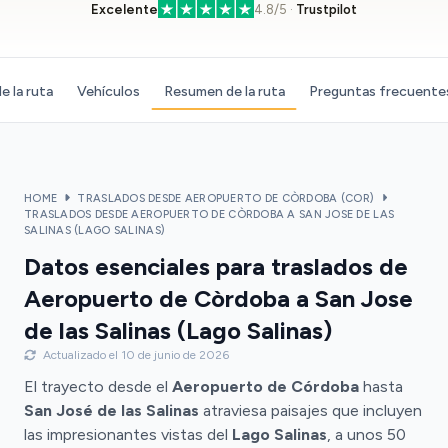
Excelente
4.8/5 ·
Trustpilot
e la ruta
Vehículos
Resumen de la ruta
Preguntas frecuente
HOME
TRASLADOS DESDE AEROPUERTO DE CÒRDOBA (COR)
TRASLADOS DESDE AEROPUERTO DE CÒRDOBA A SAN JOSE DE LAS
SALINAS (LAGO SALINAS)
Datos esenciales para traslados de
Aeropuerto de Còrdoba a San Jose
de las Salinas (Lago Salinas)
Actualizado el 10 de junio de 2026
El trayecto desde el
Aeropuerto de Córdoba
hasta
San José de las Salinas
atraviesa paisajes que incluyen
las impresionantes vistas del
Lago Salinas
, a unos 50