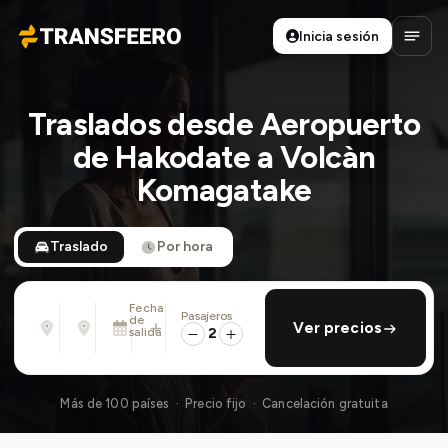
Inicia sesión
Transfeero
Abrir
Traslados desde Aeropuerto
de Hakodate a Volcàn
Komagatake
Traslado
Por hora
Fecha
Pasajeros
Desde
Hasta
de
añadir regreso
Ver precios
Dirección, aeropuerto, hotel, ...
Dirección, aeropuerto, hotel, ...
salida
2
Sáb., 8 Ago. · 13:45
Más de 100 países · Precio fijo · Cancelación gratuita