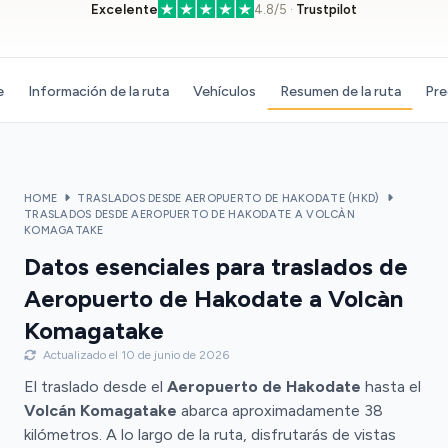
Excelente
4.8/5 ·
Trustpilot
e
Información de la ruta
Vehículos
Resumen de la ruta
Pre
HOME
TRASLADOS DESDE AEROPUERTO DE HAKODATE (HKD)
TRASLADOS DESDE AEROPUERTO DE HAKODATE A VOLCÀN
KOMAGATAKE
Datos esenciales para traslados de
Aeropuerto de Hakodate a Volcàn
Komagatake
Actualizado el 10 de junio de 2026
El traslado desde el
Aeropuerto de Hakodate
hasta el
Volcán Komagatake
abarca aproximadamente 38
kilómetros. A lo largo de la ruta, disfrutarás de vistas