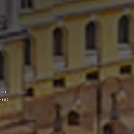
o
cia.
y 60