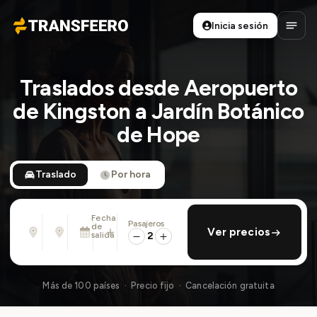
Inicia sesión
Transfeero
Abrir
Traslados desde Aeropuerto
de Kingston a Jardín Botánico
de Hope
Traslado
Por hora
Fecha
Pasajeros
Desde
Hasta
de
añadir regreso
Ver precios
Dirección, aeropuerto, hotel, ...
Dirección, aeropuerto, hotel, ...
salida
2
Dom., 9 Ago. · 13:45
Más de 100 países · Precio fijo · Cancelación gratuita