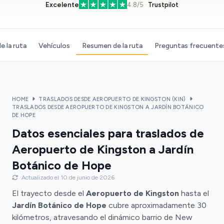
Excelente
4.8/5 ·
Trustpilot
e la ruta
Vehículos
Resumen de la ruta
Preguntas frecuente
HOME
TRASLADOS DESDE AEROPUERTO DE KINGSTON (KIN)
TRASLADOS DESDE AEROPUERTO DE KINGSTON A JARDÍN BOTÁNICO
DE HOPE
Datos esenciales para traslados de
Aeropuerto de Kingston a Jardín
Botánico de Hope
Actualizado el 10 de junio de 2026
El trayecto desde el
Aeropuerto de Kingston
hasta el
Jardín Botánico de Hope
cubre aproximadamente 30
kilómetros, atravesando el dinámico barrio de New