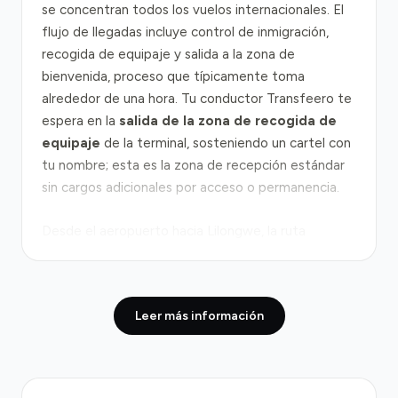
se concentran todos los vuelos internacionales. El
flujo de llegadas incluye control de inmigración,
recogida de equipaje y salida a la zona de
bienvenida, proceso que típicamente toma
alrededor de una hora. Tu conductor Transfeero te
espera en la
salida de la zona de recogida de
equipaje
de la terminal, sosteniendo un cartel con
tu nombre; esta es la zona de recepción estándar
sin cargos adicionales por acceso o permanencia.
Desde el aeropuerto hacia Lilongwe, la ruta
principal utiliza la
carretera M1
, una vía bien
mantenida que cubre aproximadamente 25
kilómetros hasta el centro de la ciudad. El trayecto
Leer más información
puerta a puerta dura entre 30 y 40 minutos en
condiciones normales. Durante las horas pico
matutinas y vespertinas en Lilongwe puede haber
congestión dentro de la ciudad, aunque los atascos