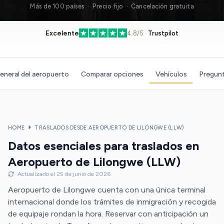
Más de 100 países · Precio fijo · Cancelación gratuita
Excelente
4.8/5 ·
Trustpilot
eneral del aeropuerto
Comparar opciones
Vehículos
Pregunt
HOME
TRASLADOS DESDE AEROPUERTO DE LILONGWE (LLW)
Datos esenciales para traslados en
Aeropuerto de Lilongwe (LLW)
Actualizado el 25 de junio de 2026
Aeropuerto de Lilongwe cuenta con una única terminal
internacional donde los trámites de inmigración y recogida
de equipaje rondan la hora. Reservar con anticipación un