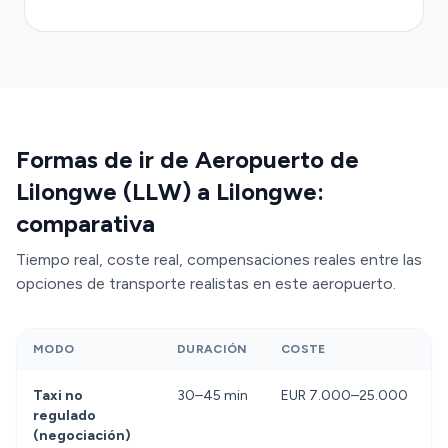
MWK 7.000 y MWK 25.000 según destino), colas
impredecibles y sin aire acondicionado garantizado.
Los
taxis licenciados metered
cobran entre
MWK 30.000 y MWK 40.000 pero pueden tardar
en llegar. Las opciones de autobús público (Ilovo o
AXA Coaches) cuestan MWK 1.500–3.000 pero
Formas de ir de Aeropuerto de
requieren traslado adicional desde paradas alejadas
Lilongwe (LLW) a Lilongwe:
y son lentos. Un conductor Transfeero dedicado,
con vehículo confirmado y tarifa transparente,
comparativa
ofrece comodidad, tiempo garantizado y equipaje
Tiempo real, coste real, compensaciones reales entre las
asegurado sin negoción.
opciones de transporte realistas en este aeropuerto.
MODO
DURACIÓN
COSTE
Taxi no
30–45 min
EUR 7.000–25.000
regulado
(negociación)