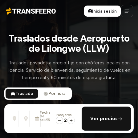
Inicia sesión
Transfeero
Abrir
Traslados desde Aeropuerto
de Lilongwe (LLW)
Traslados privados a precio fijo con chóferes locales con
licencia. Servicio de bienvenida, seguimiento de vuelos en
tiempo real y 60 minutos de espera gratuita.
Traslado
Por hora
Fecha
Pasajeros
Desde
Hasta
de
añadir regreso
Ver precios
Dirección, aeropuerto, hotel, ...
Dirección, aeropuerto, hotel, ...
salida
2
Dom., 9 Ago. · 01:45 PM