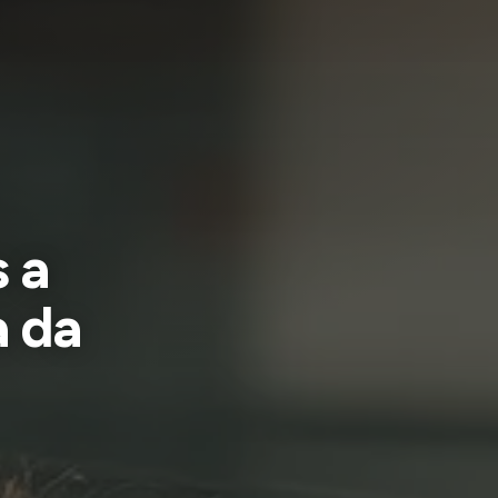
 a
a da