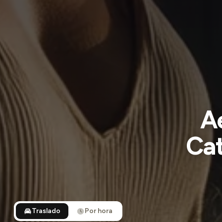
A
Cat
Traslado
Por hora