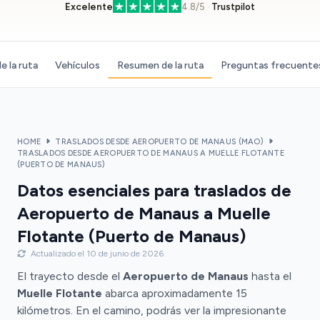
Excelente
4.8/5 ·
Trustpilot
e la ruta
Vehículos
Resumen de la ruta
Preguntas frecuente
HOME
TRASLADOS DESDE AEROPUERTO DE MANAUS (MAO)
TRASLADOS DESDE AEROPUERTO DE MANAUS A MUELLE FLOTANTE
(PUERTO DE MANAUS)
Datos esenciales para traslados de
Aeropuerto de Manaus a Muelle
Flotante (Puerto de Manaus)
Actualizado el 10 de junio de 2026
El trayecto desde el
Aeropuerto de Manaus
hasta el
Muelle Flotante
abarca aproximadamente 15
kilómetros. En el camino, podrás ver la impresionante