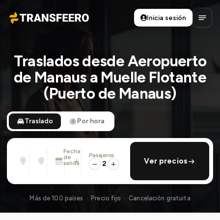
Inicia sesión
Transfeero
Abrir
Traslados desde Aeropuerto
de Manaus a Muelle Flotante
(Puerto de Manaus)
Traslado
Por hora
Fecha
Pasajeros
Desde
Hasta
de
añadir regreso
Ver precios
Dirección, aeropuerto, hotel, ...
Dirección, aeropuerto, hotel, ...
salida
2
Mar., 11 Ago. · 01:45 PM
Más de 100 países · Precio fijo · Cancelación gratuita