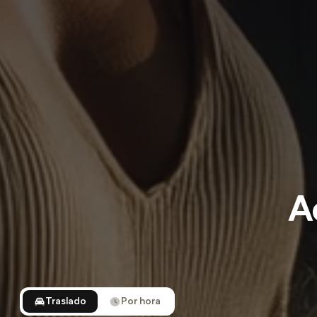
A
Traslado
Por hora