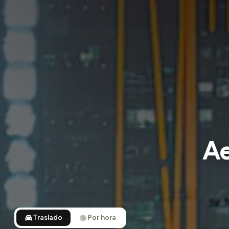
Ae
Traslado
Por hora