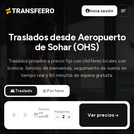
Inicia sesión
Transfeero
Abrir
Traslados desde Aeropuerto
de Sohar (OHS)
Traslados privados a precio fijo con chóferes locales con
licencia. Servicio de bienvenida, seguimiento de vuelos en
tiempo real y 60 minutos de espera gratuita.
Traslado
Por hora
Fecha
Pasajeros
Desde
Hasta
de
añadir regreso
Ver precios
Dirección, aeropuerto, hotel, ...
Dirección, aeropuerto, hotel, ...
salida
2
Dom., 9 Ago. · 01:45 PM