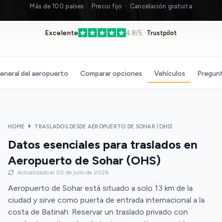
Más de 100 países · Precio fijo · Cancelación gratuita
Excelente
4.8/5 ·
Trustpilot
eneral del aeropuerto
Comparar opciones
Vehículos
Pregunt
HOME
TRASLADOS DESDE AEROPUERTO DE SOHAR (OHS)
Datos esenciales para traslados en
Aeropuerto de Sohar (OHS)
Actualizado el 20 de julio de 2026
Aeropuerto de Sohar está situado a solo 13 km de la
ciudad y sirve como puerta de entrada internacional a la
costa de Batinah. Reservar un traslado privado con