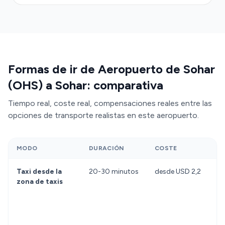
gratuita durante 60 minutos sin coste adicional.
Los taxis de la ciudad salen de la zona de taxis
designada en llegadas, pero enfrentas colas
especialmente en horas pico, tarifas de taxímetro
variables y esperas impredecibles. Los autobuses
Formas de ir de Aeropuerto de Sohar
interurbanos (Mwasalat) requieren
(OHS) a Sohar: comparativa
desplazamientos a estaciones remotas y ofrecen
horarios limitados con múltiples paradas. Un
Tiempo real, coste real, compensaciones reales entre las
traslado privado precontratado con Transfeero
opciones de transporte realistas en este aeropuerto.
elimina estas incertidumbres: tienes un vehículo
dedicado, un conductor profesional que conoce las
MODO
DURACIÓN
COSTE
rutas, y certeza sobre la hora de llegada y el coste
final.
Taxi desde la
20-30 minutos
desde USD 2,2
zona de taxis