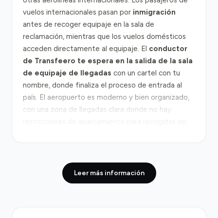
otras aerolíneas internacionales. Los pasajeros de
vuelos internacionales pasan por
inmigración
antes de recoger equipaje en la sala de
reclamación, mientras que los vuelos domésticos
acceden directamente al equipaje. El
conductor
de Transfeero te espera en la salida de la sala
de equipaje de llegadas
con un cartel con tu
nombre, donde finaliza el proceso de entrada al
país. El aeropuerto es moderno y bien organizado,
con una zona de llegadas clara donde no hay
restricciones de aparcamiento para recogidas de
pasajeros.
Desde el aeropuerto hacia Sohar transcurre una
distancia de aproximadamente 7 km por carreteras
Leer más información
bien mantenidas, con un tiempo de puerta a puerta
de
15 a 20 minutos
en condiciones normales. La
ruta utiliza las carreteras interiores que conectan