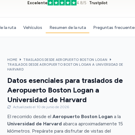
Excelente
4.8/5 ·
Trustpilot
e la ruta
Vehículos
Resumen de la ruta
Preguntas frecuente
HOME
TRASLADOS DESDE AEROPUERTO BOSTON LOGAN
TRASLADOS DESDE AEROPUERTO BOSTON LOGAN A UNIVERSIDAD DE
HARVARD
Datos esenciales para traslados de
Aeropuerto Boston Logan a
Universidad de Harvard
Actualizado el 10 de junio de 2026
El recorrido desde el
Aeropuerto Boston Logan
a la
Universidad de Harvard
abarca aproximadamente 15
kilómetros. Prepárate para disfrutar de vistas del